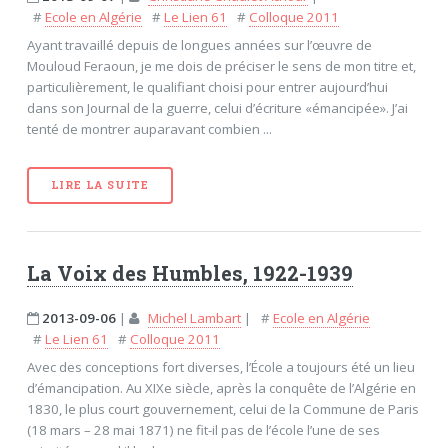
#
Ecole en Algérie
#
Le Lien 61
#
Colloque 2011
Ayant travaillé depuis de longues années sur l’œuvre de
Mouloud Feraoun, je me dois de préciser le sens de mon titre et,
particulièrement, le qualifiant choisi pour entrer aujourd’hui
dans son Journal de la guerre, celui d’écriture «émancipée». J’ai
tenté de montrer auparavant combien ...
LIRE LA SUITE
La Voix des Humbles, 1922-1939
2013-09-06
|
Michel Lambart
|
#
Ecole en Algérie
#
Le Lien 61
#
Colloque 2011
Avec des conceptions fort diverses, l’École a toujours été un lieu
d’émancipation. Au XIXe siècle, après la conquête de l’Algérie en
1830, le plus court gouvernement, celui de la Commune de Paris
(18 mars – 28 mai 1871) ne fit-il pas de l’école l’une de ses