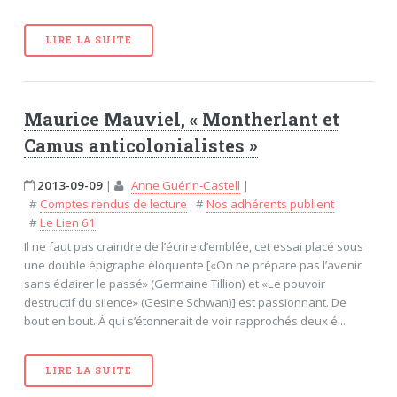
LIRE LA SUITE
Maurice Mauviel, « Montherlant et
Camus anticolonialistes »
2013-09-09
|
Anne Guérin-Castell
|
#
Comptes rendus de lecture
#
Nos adhérents publient
#
Le Lien 61
Il ne faut pas craindre de l’écrire d’emblée, cet essai placé sous
une double épigraphe éloquente [«On ne prépare pas l’avenir
sans éclairer le passé» (Germaine Tillion) et «Le pouvoir
destructif du silence» (Gesine Schwan)] est passionnant. De
bout en bout. À qui s’étonnerait de voir rapprochés deux é...
LIRE LA SUITE