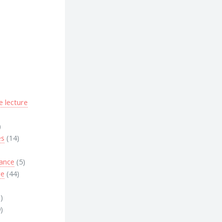
 lecture
)
es
(14)
dance
(5)
re
(44)
)
)