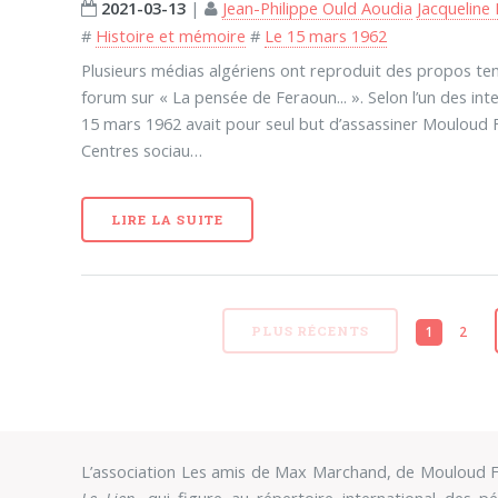
2021-03-13
|
Jean-Philippe Ould Aoudia
Jacqueline
#
Histoire et mémoire
#
Le 15 mars 1962
Plusieurs médias algériens ont reproduit des propos tenu
forum sur « La pensée de Feraoun... ». Selon l’un des int
15 mars 1962 avait pour seul but d’assassiner Mouloud F
Centres sociau…
LIRE LA SUITE
1
2
PLUS RÉCENTS
L’association Les amis de Max Marchand, de Mouloud F
Le Lien
, qui figure au répertoire international des pé