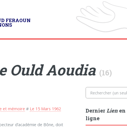
UD FERAOUN
NONS
e Ould Aoudia
(16)
re et mémoire
#
Le 15 Mars 1962
Dernier
Lien
en
ligne
specteur d’académie de Bône, doit