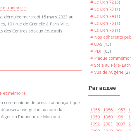
# Le Lien 72
(3)
re et mémoire
# Le Lien 73
(1)
# Le Lien 74
(1)
t déroulée mercredi 15 mars 2023 au
# Le Lien 75
(1)
s, 101 rue de Grenelle à Paris VIIe,
# Le Lien 76
(1)
s des Centres sociaux éducatifs
# Nos adhérents pub
# OAS
(13)
# PDF
(63)
# Plaque commémor
# Stèle au Père-Lach
# Vus de l’Algérie
(2)
Par année
re et mémoire
sé un communiqué de presse annonçant que
ie déposera une gerbe au nom du
1955
1956
1957
1
 à Alger en l’honneur de Mouloud
1959
1960
1961
1
1992
2003
2007
2
2009
2010
2011
2