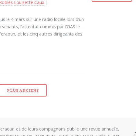
 Roblès
Louisette Caux
|
s le 4 mars sur une radio locale lors d’un
ervenants, l’attentat commis par l’OAS le
eraoun, et les cinq autres dirigeants des
PLUS ANCIENS
eraoun et de leurs compagnons publie une revue annuelle,
riodiques (
ISSN 2740-4633
,
ISSN 2740-4625
). Celle-ci est