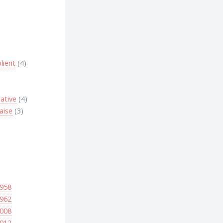
lient
(4)
ative
(4)
aise
(3)
958
962
008
012