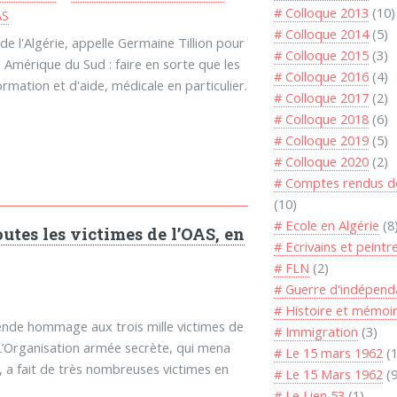
# Colloque 2013
(10)
AS
# Colloque 2014
(5)
 l'Algérie, appelle Germaine Tillion pour
# Colloque 2015
(3)
 Amérique du Sud : faire en sorte que les
# Colloque 2016
(4)
rmation et d'aide, médicale en particulier.
# Colloque 2017
(2)
# Colloque 2018
(6)
# Colloque 2019
(5)
# Colloque 2020
(2)
# Comptes rendus de
(10)
# Ecole en Algérie
(8
tes les victimes de l’OAS, en
# Ecrivains et peintr
# FLN
(2)
# Guerre d'indépen
# Histoire et mémoi
ende hommage aux trois mille victimes de
# Immigration
(3)
L’Organisation armée secrète, qui mena
# Le 15 mars 1962
(1
e, a fait de très nombreuses victimes en
# Le 15 Mars 1962
(9
# Le Lien 53
(1)