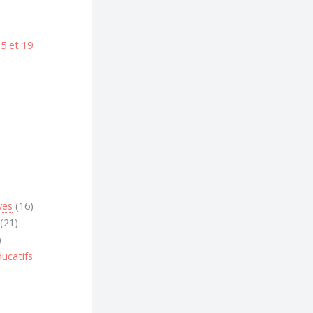
5 et 19
ves
(16)
(21)
)
ucatifs