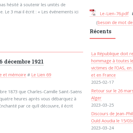
as hésité à soutenir les unités de
. Le 3 mai il écrit : « Les événements ici
Le-Lien-76.pdf
(
besoin de mot de
Récents
La République doit r
hommage à toutes l
16 décembre 1921
victimes de l’OAS, en 
re et mémoire
#
Le Lien 69
et en France
2025-02-17
Retour sur le 26 mar
bre 1873 que Charles-Camille Saint-Saëns
Alger
t-quatre heures après vous débarquez à
2023-03-25
 » Enchanté par ce qu’il découvre, il écrit
Discours de Jean-Phi
Ould Aoudia le 15/03
2023-03-24