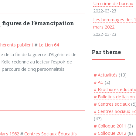
Un crime de bureau
2022-03-23
Les hommages des 1
q figures de l’émancipation
mars 2022
2022-03-23
hérents publient
#
Le Lien 64
Par thème
 de la fin de la guerre d’Algérie et de
l Kelle redonne au lecteur l’espoir de
le parcours de cinq personnalités
# Actualités
(13)
# AG
(2)
# Brochures éducati
# Bulletins de liaison
# Centres sociaux
(5
# Centres Sociaux Éd
(47)
# Colloque 2011
(3)
# Colloque 2012
(8)
Mars 1962
#
Centres Sociaux Éducatifs