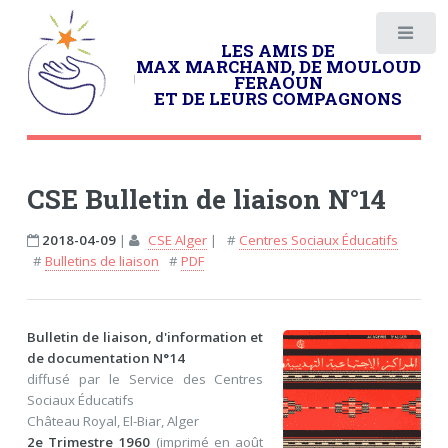
LES AMIS DE
MAX MARCHAND, DE MOULOUD
FERAOUN
ET DE LEURS COMPAGNONS
CSE Bulletin de liaison N°14
2018-04-09
|
CSE Alger
|
#
Centres Sociaux Éducatifs
#
Bulletins de liaison
#
PDF
Bulletin de liaison, d'information et
de documentation N°14
diffusé par le Service des Centres
Sociaux Éducatifs
Château Royal, El-Biar, Alger
2e Trimestre 1960
(imprimé en août